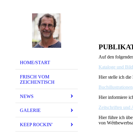
PUBLIKA
Auf den folgenden 
HOME/START
Kataloge und Bil
FRISCH VOM
Hier stelle ich di
ZEICHENTISCH
Buchillustrationen
NEWS
Hier informiere ic
Zeitschriften und 
GALERIE
Hier führe ich übe
von Wéttbewerbsau
KEEP ROCKIN'