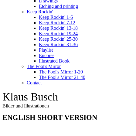
Drawings
Etching and printing
Keep Rockin'
Keep Rockin' 1-6
Keep Rockin' 7-12
Keep Rockin' 13-18
Keep Rockin' 19-24
Keep Rockin' 25-30
Keep Rockin' 31-36
Playlist
Encores
Illustrated Book
The Fool's Mirror
The Fool's Mirror 1-20
The Fool's Mirror 21-40
Contact
Klaus Busch
Bilder und Illustrationen
ENGLISH SHORT VERSION