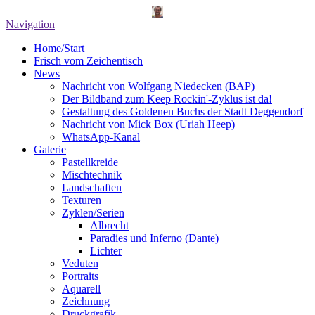
Navigation
Home/Start
Frisch vom Zeichentisch
News
Nachricht von Wolfgang Niedecken (BAP)
Der Bildband zum Keep Rockin'-Zyklus ist da!
Gestaltung des Goldenen Buchs der Stadt Deggendorf
Nachricht von Mick Box (Uriah Heep)
WhatsApp-Kanal
Galerie
Pastellkreide
Mischtechnik
Landschaften
Texturen
Zyklen/Serien
Albrecht
Paradies und Inferno (Dante)
Lichter
Veduten
Portraits
Aquarell
Zeichnung
Druckgrafik