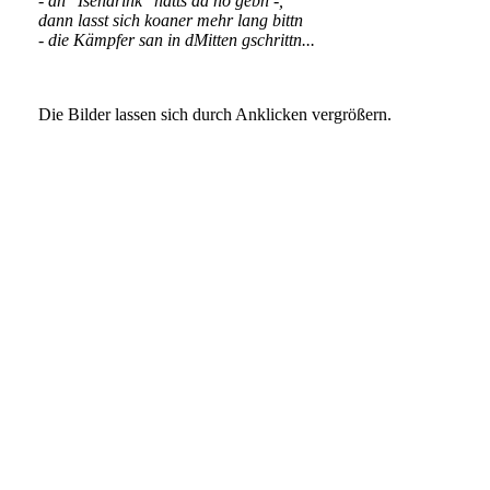
- an "Isendrink" hätts aa no gebn -,
dann lasst sich koaner mehr lang bittn
- die Kämpfer san in dMitten gschrittn...
Die Bilder lassen sich durch Anklicken vergrößern.