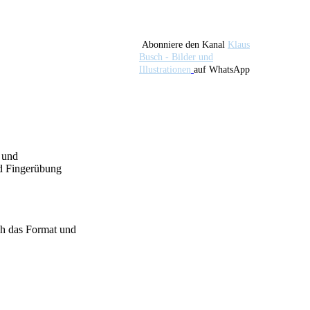
Abonniere den Kanal
Klaus
Busch - Bilder und
Illustrationen
auf WhatsApp
- und
nd Fingerübung
ch das Format und